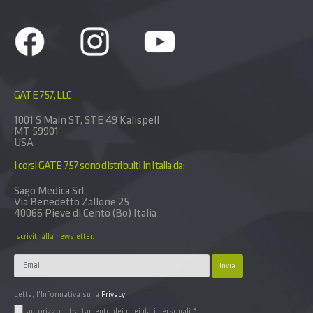
GATE 757, LLC
1001 S Main ST, STE 49 Kalispell
MT 59901
USA
I corsi GATE 757 sono distribuiti in Italia da:
Sago Medica Srl
Via Benedetto Zallone 25
40066 Pieve di Cento (Bo) Italia
Iscriviti alla newsletter.
Letta, l'Informativa sulla
Privacy
autorizzo il trattamento dei miei dati personali *