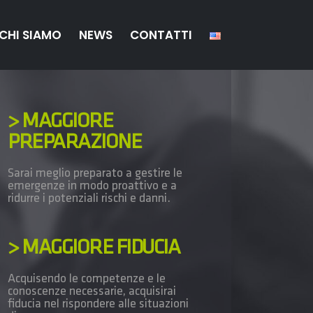
CHI SIAMO
NEWS
CONTATTI
> MAGGIORE
PREPARAZIONE
Sarai meglio preparato a gestire le
emergenze in modo proattivo e a
ridurre i potenziali rischi e danni.
> MAGGIORE FIDUCIA
Acquisendo le competenze e le
conoscenze necessarie, acquisirai
fiducia nel rispondere alle situazioni