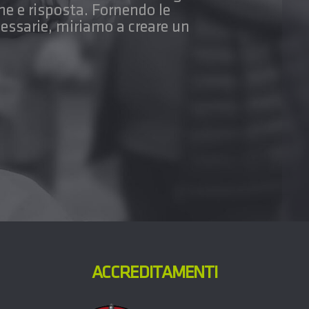
ne e risposta. Fornendo le
ssarie, miriamo a creare un
ACCREDITAMENTI